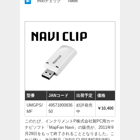
mixiチェック
Tweet
型番
JANコード
出荷予定
価格
UMGPS/
49571800836
好評発売
￥10,400
MF
50
中
このたび、インクリメントP株式会社製PC用カー
ナビソフト「MapFan Navii」の販売が、2011年9
月29日をもって終了されることとなりました。こ
れに伴い、当社製品「
NAVI CLIP(UMGPS/MF)
」