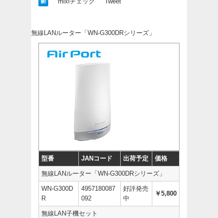
mixiチェック
Tweet
無線LANルーター「WN-G300DRシリーズ」
型番
JANコード
出荷予定
価格
無線LANルーター「WN-G300DRシリーズ」
WN-G300D
4957180087
好評発売
￥5,800
R
092
中
無線LAN子機セット