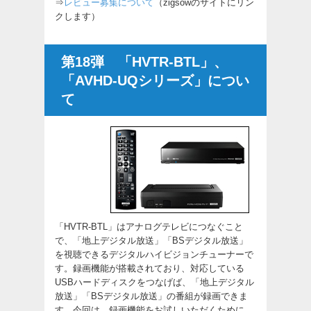
⇒
レビュー募集について
（zigsowのサイトにリン
クします）
第18弾 「HVTR-BTL」、
「AVHD-UQシリーズ」につい
て
「HVTR-BTL」はアナログテレビにつなぐこと
で、「地上デジタル放送」「BSデジタル放送」
を視聴できるデジタルハイビジョンチューナーで
す。録画機能が搭載されており、対応している
USBハードディスクをつなげば、「地上デジタル
放送」「BSデジタル放送」の番組が録画できま
す。今回は、録画機能をお試しいただくために、