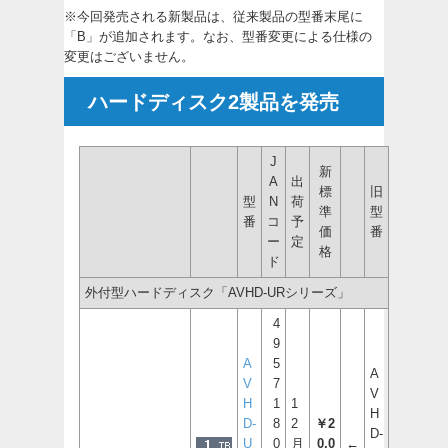
※今回発売される新製品は、従来製品の型番末尾に
「B」が追加されます。なお、型番変更による仕様の
変更はございません。
ハードディスク2製品を発売
J
新
A
出
標
旧
型
N
荷
準
型
番
コ
予
価
番
ー
定
格
ド
外付型ハードディスク「AVHD-URシリーズ」
4
9
A
5
A
V
7
V
H
1
1
H
D-
8
2
￥2
D-
U
0
月
0,0
←