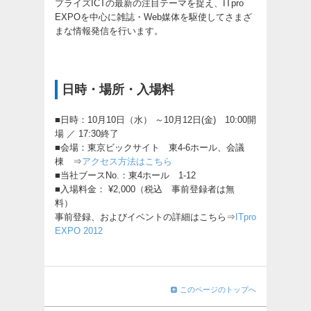
プライズICTの最新の注目テーマを捉え、ITpro
EXPOを中心に雑誌・Web媒体を駆使してさまざ
まな情報発信を行います。
日時・場所・入場料
■日時：10月10日（水） ～10月12日(金) 10:00開
場 ／ 17:30終了
■会場：東京ビックサイト 東4-6ホール、会議
棟 ⇒
アクセス方法はこちら
■当社ブースNo.：東4ホール 1-12
■入場料金： ¥2,000（税込 事前登録者は無
料）
事前登録、およびイベントの詳細はこちら⇒
ITpro
EXPO 2012
このページのトップへ