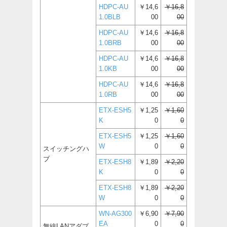
HDPC-AU
￥14,6
￥16,8
1.0BLB
00
00
HDPC-AU
￥14,6
￥16,8
1.0BRB
00
00
HDPC-AU
￥14,6
￥16,8
1.0KB
00
00
HDPC-AU
￥14,6
￥16,8
1.0RB
00
00
ETX-ESH5
￥1,25
￥1,60
K
0
0
ETX-ESH5
￥1,25
￥1,60
W
0
0
スイッチングハ
ブ
ETX-ESH8
￥1,89
￥2,20
K
0
0
ETX-ESH8
￥1,89
￥2,20
W
0
0
WN-AG300
￥6,90
￥7,90
EA
0
0
無線LANアダプ