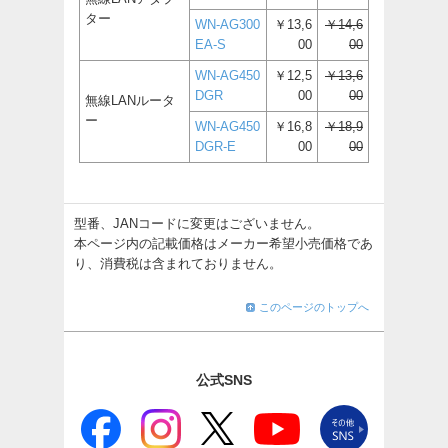
ター
WN-AG300
￥13,6
￥14,6
EA-S
00
00
WN-AG450
￥12,5
￥13,6
DGR
00
00
無線LANルータ
ー
WN-AG450
￥16,8
￥18,9
DGR-E
00
00
型番、JANコードに変更はございません。
本ページ内の記載価格はメーカー希望小売価格であ
り、消費税は含まれておりません。
このページのトップへ
公式SNS