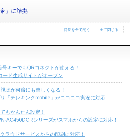
指令」に準拠
特長を全て開く
全て閉じる
、暗号キーでもQRコネクトが使える！
コード生成サイトがオープン
デジ視聴が何倍にも楽しくなる！
リ「テレキングmobile」がニコニコ実況に対応
くてもかんたん設定！
、WN-AG450DGRシリーズがスマホからの設定に対応！
afariやクラウドサービスからの印刷に対応！