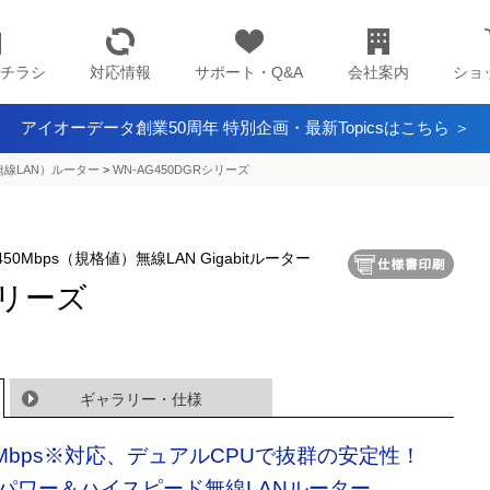
チラシ
対応情報
サポート・Q&A
会社案内
ショ
アイオーデータ創業50周年 特別企画・最新Topicsはこちら ＞
（無線LAN）ルーター
>
WN-AG450DGRシリーズ
 450Mbps（規格値）無線LAN Gigabitルーター
シリーズ
ギャラリー・仕様
0Mbps※対応、デュアルCPUで抜群の安定性！
パワー＆ハイスピード無線LANルーター