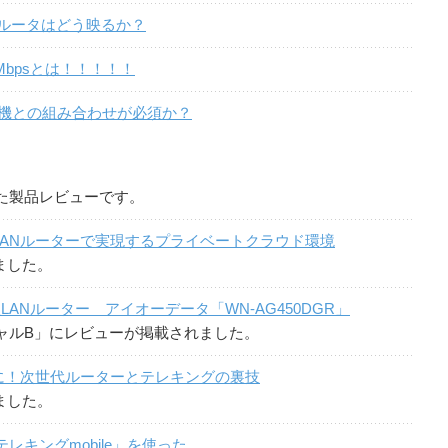
Nルータはどう映るか？
Mbpsとは！！！！！
子機との組み合わせが必須か？
た製品レビューです。
ANルーターで実現するプライベートクラウド環境
ました。
線LANルーター アイオーデータ「WN-AG450DGR」
イニシャルB」にレビューが掲載されました。
レビに！次世代ルーターとテレキングの裏技
ました。
「テレキングmobile」を使った