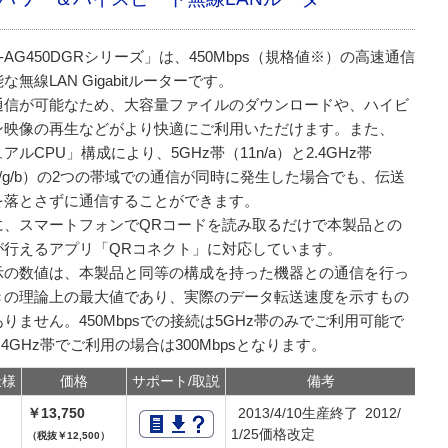
-AG450DGRシリーズ」は、450Mbps（規格値※）の高速通信
な無線LAN Gigabitルーターです。
通信が可能なため、大容量ファイルのダウンロードや、ハイビ
ン映像の再生などがより快適にご利用いただけます。また、
アルCPU」構成により、5GHz帯（11n/a）と2.4GHz帯
n/g/b）の2つの帯域での通信が同時に発生した場合でも、伝送
を落とさずに通信することができます。
に、スマートフォンでQRコードを読み取るだけで本製品との
が行えるアプリ「QRコネクト」に対応しています。
示の数値は、本製品と同等の構成を持った機器との通信を行っ
きの理論上の最大値であり、実際のデータ転送速度を示すもの
りません。450Mbpsでの接続は5GHz帯のみでご利用可能で
.4GHz帯でご利用の場合は300Mbpsとなります。
仕様
価格
サポート/取説
備考
￥13,750
2013/4/10生産終了 2012/
1/25価格改定
（税抜￥12,500）