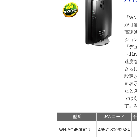
「WN
が可能
高速
ジョ
「デュ
（11
速度
さら
設定
※表
たと
ではあ
す。2
型番
JANコード
WN-AG450DGR
4957180092584