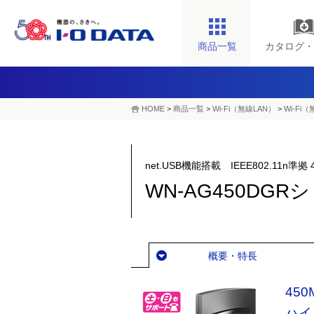
商品一覧
カタログ・
HOME
>
商品一覧
>
Wi-Fi（無線LAN）
>
Wi-Fi
net.USB機能搭載 IEEE802.11n準拠
WN-AG450DGR
概要・特長
45
ハイ