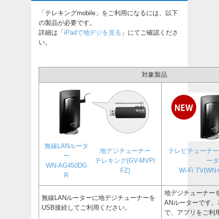
「テレキングmobile」をご利用になるには、以下
の製品が必要です。
詳細は「
iPadで地デジを見る
」にてご確認くださ
い。
対象製品
無線LANルータ
地デジチューナー
テレビチューナー
ー
テレキング(GV-MVP/
ータ
WN-AG450DG
FZ)
Wi-Fi TV(WN
R
地デジチューナー
無線LANルーターに地デジチューナーを
ANルーターです
USB接続してご利用ください。
で、アプリをご利