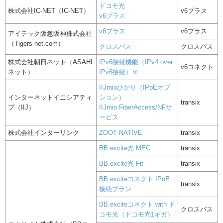
ドコモ光
株式会社IC-NET（IC-NET）
v6プラス
v6プラス
v6プラス
v6プラス
アイテック阪急阪神株式会社
（Tigers-net.com）
クロスパス
クロスパス
株式会社朝日ネット（ASAHI
IPv6接続機能（IPv4 over
v6コネクト
ネット）
IPv6接続）※
IIJmioひかり（IPoEオプ
インターネットイニシアティ
ション）
transix
ブ（IIJ）
IIJmio FiberAccess/NFサ
ービス
株式会社インターリンク
ZOOT NATIVE
transix
BB.excite光 MEC
transix
BB.excite光 Fit
transix
BB.exciteコネクト IPoE
transix
接続プラン
BB.exciteコネクト with ド
クロスパス
コモ光（ドコモ光1ギガ）