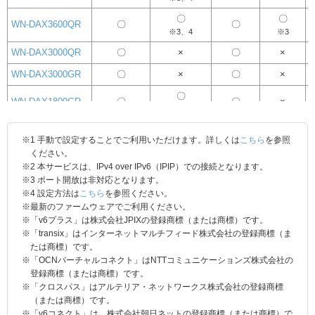
〇
〇
WN-DAX3600QR
〇
〇
※3、4
※3
WN-DAX3000QR
〇
×
〇
×
WN-DAX3000GR
〇
×
〇
×
〇
WN-DAX1800GR
〇
〇
×
※3、4
〇
〇
WN-DAX1800GRN
〇
〇
※1 手動で設定することでご利用いただけます。詳しくは
こちら
を参照
※3、4
※3
ください。
WN-DEAX1800GR
〇
〇
〇
〇
※2 本サービスは、IPv4 over IPv6（IPIP）での接続となります。
※3 ポート開放は非対応となります。
〇
WN-TX4266GR-D
〇
〇
×
※4 設定方法は
こちら
を参照ください。
※3、4
※最新のファームウェアでご利用ください。
〇
※「v6プラス」は株式会社JPIXの登録商標（または商標）です。
WN-TX4266GR
〇
〇
×
※3、4
※「transix」はインターネットマルチフィード株式会社の登録商標（ま
たは商標）です。
〇
WN-DX2033GR
〇
〇
×
※「OCNバーチャルコネクト」はNTTコミュニケーションズ株式会社の
※3、4
登録商標（または商標）です。
〇
※「クロスパス」はアルテリア・ネットワークス株式会社の登録商標
WN-AX2033GR2
〇
〇
×
（または商標）です。
※3、4
※「v6コネクト」は、株式会社朝日ネットの登録商標（または商標）で