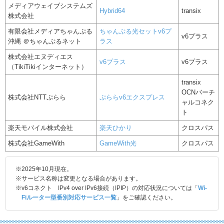
メディアウェイブシステムズ
Hybrid64
transix
株式会社
有限会社メディアちゃんぷる
ちゃんぷる光セットv6プ
v6プラス
沖縄 ＠ちゃんぷるネット
ラス
株式会社エヌディエス
v6プラス
v6プラス
（TikiTikiインターネット）
transix
OCNバーチ
株式会社NTTぷらら
ぷららv6エクスプレス
ャルコネク
ト
楽天モバイル株式会社
楽天ひかり
クロスパス
株式会社GameWith
GameWith光
クロスパス
※2025年10月現在。
※サービス名称は変更となる場合があります。
※v6コネクト IPv4 over IPv6接続（IPIP）の対応状況については「
Wi-
Fiルーター型番別対応サービス一覧
」をご確認ください。