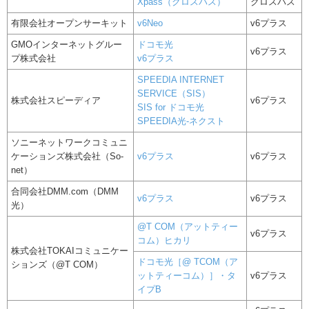
Xpass（クロスパス）
クロスパス
有限会社オープンサーキット
v6Neo
v6プラス
GMOインターネットグルー
ドコモ光
v6プラス
プ株式会社
v6プラス
SPEEDIA INTERNET
SERVICE（SIS）
株式会社スピーディア
v6プラス
SIS for ドコモ光
SPEEDIA光-ネクスト
ソニーネットワークコミュニ
ケーションズ株式会社（So-
v6プラス
v6プラス
net）
合同会社DMM.com（DMM
v6プラス
v6プラス
光）
@T COM（アットティー
v6プラス
コム）ヒカリ
株式会社TOKAIコミュニケー
ドコモ光［@ TCOM（ア
ションズ（@T COM）
ットティーコム）］・タ
v6プラス
イプB