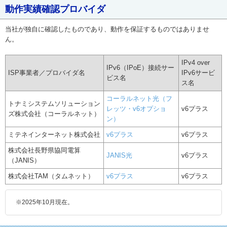
動作実績確認プロバイダ
当社が独自に確認したものであり、動作を保証するものではありませ
ん。
IPv4 over
IPv6（IPoE）接続サー
ISP事業者／プロバイダ名
IPv6サービ
ビス名
ス名
コーラルネット光（フ
トナミシステムソリューション
レッツ・v6オプショ
v6プラス
ズ株式会社（コーラルネット）
ン）
ミテネインターネット株式会社
v6プラス
v6プラス
株式会社長野県協同電算
JANIS光
v6プラス
（JANIS）
株式会社TAM（タムネット）
v6プラス
v6プラス
※2025年10月現在。