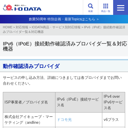
検索
商品一覧
創業50周年 特別企画・最新Topicsはこちら ＞
HOME
>
対応情報
>
IODATA商品・サービス別対応情報
>
IPv6（IPoE）接続動作確認済
みプロバイダ一覧＆対応機器
IPv6（IPoE）接続動作確認済みプロバイダ一覧＆対応
機器
動作確認済みプロバイダ
サービスの申し込み方法、詳細につきましては各プロバイダまでお問い
合わせください。
IPv4 over
IPv6（IPoE）接続サービ
ISP事業者／プロバイダ名
IPv6サービ
ス名
ス名
株式会社アイキューブ・マー
ドコモ光
v6プラス
ケティング（andline）