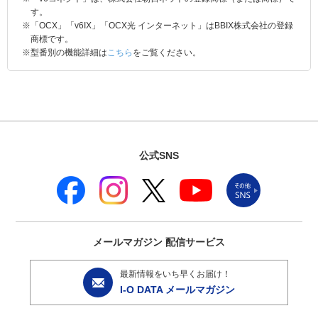
WN-AX2033GR
〇
×
〇
×
す。
※「OCX」「v6IX」「OCX光 インターネット」はBBIX株式会社の登録
〇
WN-DX1167GR
〇
〇
×
商標です。
※3、4
※型番別の機能詳細は
こちら
をご覧ください。
〇
WN-AX1167GR2
〇
〇
×
※3、4
WN-AX1167GR
〇
×
〇
×
〇
WN-AX1167GR/V6
〇
〇
×
※3、4
〇
公式SNS
WN-DX1300GRN
〇
〇
×
※3、4
〇
WN-DX1200GR
〇
〇
×
※3、4
〇
WN-DX1167R
〇
〇
×
※3、4
メールマガジン
配信サービス
〇
WN-SX300FR
〇
〇
×
※3、4
最新情報をいち早くお届け！
〇
I-O DATA メールマガジン
WN-SX300GR
〇
〇
×
※3、4