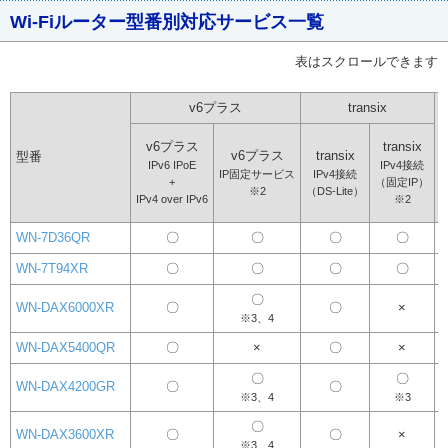
Wi-Fiルーター型番別対応サービス一覧
表はスクロールできます
v6プラス
transix
v6プラス
transix
v6プラス
transix
型番
IPv6 IPoE
IPv4接続
IP固定サービス
IPv4接続
+
（固定IP）
※2
（DS-Lite）
IPv4 over IPv6
※2
WN-7D36QR
〇
〇
〇
〇
WN-7T94XR
〇
〇
〇
〇
〇
WN-DAX6000XR
〇
〇
×
※3、4
WN-DAX5400QR
〇
×
〇
×
〇
〇
WN-DAX4200GR
〇
〇
※3、4
※3
〇
WN-DAX3600XR
〇
〇
×
※3、4