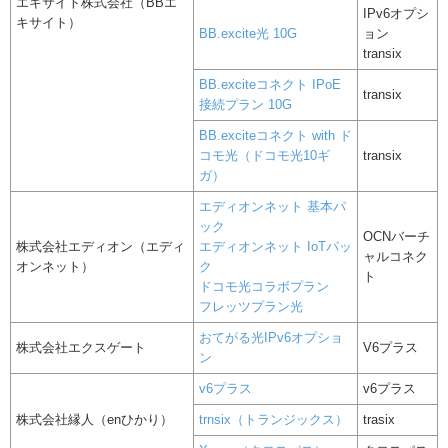
エキサイト株式会社（BBエ
IPv6オプシ
キサイト）
BB.excite光 10G
ョン
transix
BB.exciteコネクト IPoE
transix
接続プラン 10G
BB.exciteコネクト with ド
コモ光（ドコモ光10ギ
transix
ガ）
エディオンネット 基本パ
ック
OCNバーチ
株式会社エディオン（エディ
エディオンネット IoTパッ
ャルコネク
オンネット）
ク
ト
ドコモ光コラボプラン
フレッツプラン光
おてがる光IPv6オプショ
株式会社エクスゲート
V6プラス
ン
v6プラス
v6プラス
株式会社縁人（enひかり）
trnsix（トランジックス）
trasix