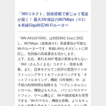
「360コネクト」技術搭載で家じゅう電波
が届く！
最大3年保証の867Mbps（※1）
＆有線Giga対応Wi-Fiルーター
「WN-AX1167GR2」はIEEE802.11acに対応
し、867Mbps（規格値※1）高速通信が可能な
Wi-Fiルーターです。有線LANもギガビットに対
応し、光回線の高速通信を活かします。
上下、左右、奥行き360°電波の死角を作らない
「360（さんろくまる）コネクト」技術を搭
載。また、従来モデルでご好評の悪質サイトや
フィッシングサイトをフィルタリングする「ネ
ットフィルタリング」機能（5年無料）や、お
子様の利用時間を制限する「ペアレンタルコン
トロール」機能はもちろん、パソコンやスマー
トフォン、ゲーム機など、Wi-Fi接続端末を管理
できる「Wi-Fiマモル」機能を搭載。よりセキュ
リティ効果を高めることができます。さらに商