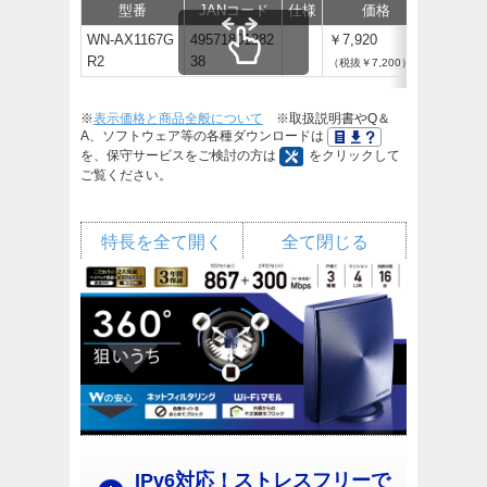
型番
JANコード
仕様
価格
サポート
WN-AX1167G
49571801282
￥7,920
R2
38
（税抜￥7,200）
※
表示価格と商品全般について
※取扱説明書やQ＆
A、ソフトウェア等の各種ダウンロードは
を、保守サービスをご検討の方は
をクリックして
ご覧ください。
特長を全て開く
全て閉じる
IPv6対応！ストレスフリーで