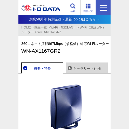
検索
商品一覧
創業50周年 特別企画・最新Topicsはこちら ＞
HOME
>
商品一覧
>
Wi-Fi（無線LAN）
>
Wi-Fi（無線LAN）
ルーター
>
WN-AX1167GR2
360コネクト搭載867Mbps（規格値）対応Wi-Fiルーター
WN-AX1167GR2
概要・特長
ギャラリー・仕様