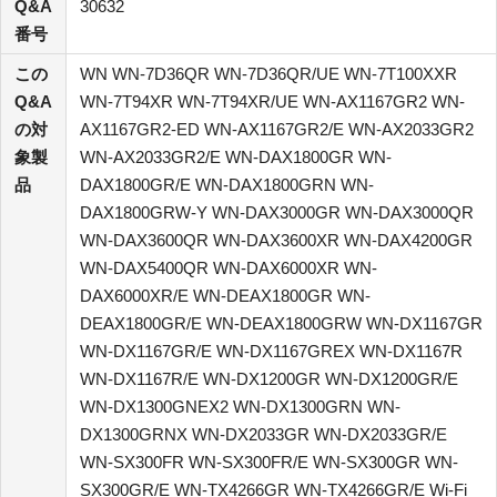
Q&A
30632
番号
この
WN WN-7D36QR WN-7D36QR/UE WN-7T100XXR
Q&A
WN-7T94XR WN-7T94XR/UE WN-AX1167GR2 WN-
の対
AX1167GR2-ED WN-AX1167GR2/E WN-AX2033GR2
象製
WN-AX2033GR2/E WN-DAX1800GR WN-
品
DAX1800GR/E WN-DAX1800GRN WN-
DAX1800GRW-Y WN-DAX3000GR WN-DAX3000QR
WN-DAX3600QR WN-DAX3600XR WN-DAX4200GR
WN-DAX5400QR WN-DAX6000XR WN-
DAX6000XR/E WN-DEAX1800GR WN-
DEAX1800GR/E WN-DEAX1800GRW WN-DX1167GR
WN-DX1167GR/E WN-DX1167GREX WN-DX1167R
WN-DX1167R/E WN-DX1200GR WN-DX1200GR/E
WN-DX1300GNEX2 WN-DX1300GRN WN-
DX1300GRNX WN-DX2033GR WN-DX2033GR/E
WN-SX300FR WN-SX300FR/E WN-SX300GR WN-
SX300GR/E WN-TX4266GR WN-TX4266GR/E Wi-Fi