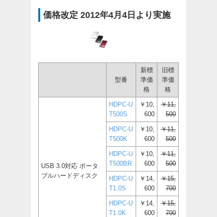
価格改定 2012年4月4日より実施
新標
旧標
型番
準価
準価
格
格
HDPC-U
￥10,
￥11,
T500S
600
500
HDPC-U
￥10,
￥11,
T500K
600
500
HDPC-U
￥10,
￥11,
T500BR
600
500
USB 3.0対応 ポータ
ブルハードディスク
HDPC-U
￥14,
￥15,
T1.0S
600
700
HDPC-U
￥14,
￥15,
T1.0K
600
700