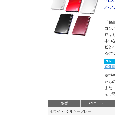
バス
「超高
コン
存は
本つ
ビと
るの
適化
※型
たも
また
をご
型番
JANコード
ホワイト×シルキーグレー