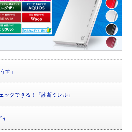
クうす」
をチェックできる！「診断ミレル」
ディ