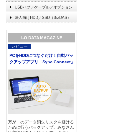
USBハブ／ケーブル／オプション
法人向けHDD／SSD（BizDAS）
I-O DATA MAGAZINE
レビュー
PCをHDDにつなぐだけ！自動バッ
クアップアプリ「Sync Connect」
万が一のデータ消失リスクを避ける
ために行うバックアップ。みなさん