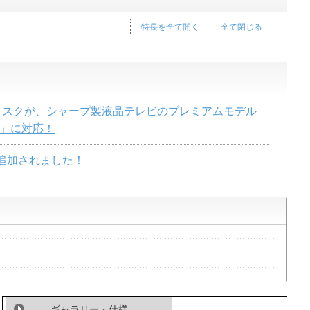
特長を全て開く
全て閉じる
ィスクが、シャープ製液晶テレビのプレミアムモデル
OS」に対応！
追加されました！
ギャラリー・仕様