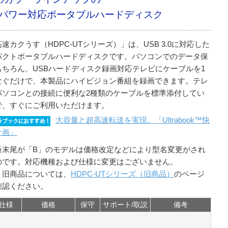
パワー対応ポータブルハードディスク
速カクうす（HDPC-UTシリーズ）」は、USB 3.0に対応した
パクトポータブルハードディスクです。パソコンでのデータ保
もちろん、USBハードディスク録画対応テレビにケーブルを1
なぐだけで、本製品にハイビジョン番組を録画できます。テレ
パソコンとの接続に便利な2種類のケーブルを標準添付してい
で、すぐにご利用いただけます。
大容量と超高速転送を実現。「Ultrabook™快
計画」
番末尾が「B」のモデルは価格改定などにより型名変更がされ
のです。対応機種および仕様に変更はございません。
、旧商品については、
HDPC-UTシリーズ（旧商品）
のページ
確認ください。
仕様
価格
保守
サポート/取説
備考