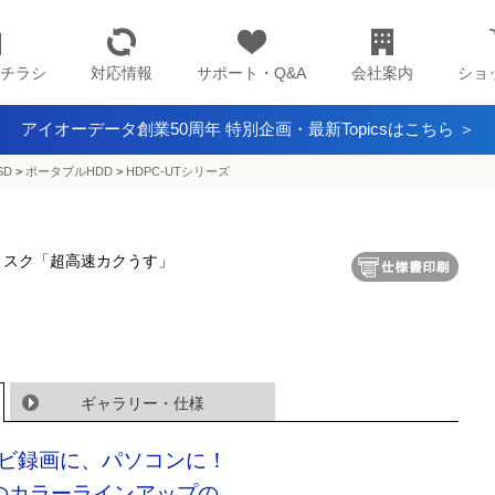
チラシ
対応情報
サポート・Q&A
会社案内
ショ
アイオーデータ創業50周年 特別企画・最新Topicsはこちら ＞
SD
>
ポータブルHDD
>
HDPC-UTシリーズ
ドディスク「超高速カクうす」
ギャラリー・仕様
ビ録画に、パソコンに！
のカラーラインアップの