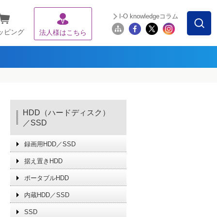
I-O knowledgeコラム
ッピング
法人様はこちら
HDD（ハードディスク）
／SSD
録画用HDD／SSD
据え置きHDD
ポータブルHDD
内蔵HDD／SSD
SSD