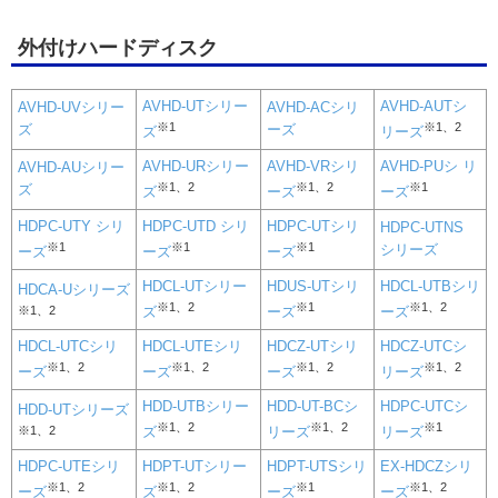
外付けハードディスク
AVHD-UTシリー
AVHD-AUTシ
AVHD-UVシリー
AVHD-ACシリ
※1
※1、2
ズ
ーズ
ズ
リーズ
AVHD-URシリー
AVHD-VRシリ
AVHD-PUシ リ
AVHD-AUシリー
※1、2
※1、2
※1
ズ
ズ
ーズ
ーズ
HDPC-UTY シリ
HDPC-UTD シリ
HDPC-UTシリ
HDPC-UTNS
※1
※1
※1
シリーズ
ーズ
ーズ
ーズ
HDCL-UTシリー
HDUS-UTシリ
HDCL-UTBシリ
HDCA-Uシリーズ
※1、2
※1
※1、2
※1、2
ズ
ーズ
ーズ
HDCL-UTCシリ
HDCL-UTEシリ
HDCZ-UTシリ
HDCZ-UTCシ
※1、2
※1、2
※1、2
※1、2
ーズ
ーズ
ーズ
リーズ
HDD-UTBシリー
HDD-UT-BCシ
HDPC-UTCシ
HDD-UTシリーズ
※1、2
※1、2
※1
※1、2
ズ
リーズ
リーズ
HDPC-UTEシリ
HDPT-UTシリー
HDPT-UTSシリ
EX-HDCZシリ
※1、2
※1、2
※1
※1、2
ーズ
ズ
ーズ
ーズ