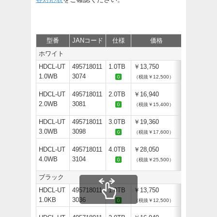
型番
JANコード
仕様
価格
保守
サ
ホワイト
HDCL-UT
495718011
1.0TB
￥13,750
1.0WB
3074
（税抜￥12,500）
HDCL-UT
495718011
2.0TB
￥16,940
2.0WB
3081
（税抜￥15,400）
HDCL-UT
495718011
3.0TB
￥19,360
3.0WB
3098
（税抜￥17,600）
HDCL-UT
495718011
4.0TB
￥28,050
4.0WB
3104
（税抜￥25,500）
ブラック
HDCL-UT
495718011
1.0TB
￥13,750
1.0KB
3036
（税抜￥12,500）