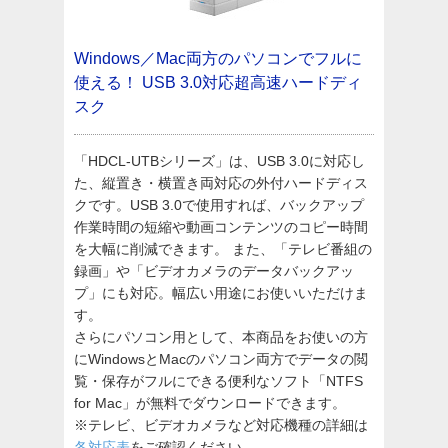
Windows／Mac両方のパソコンでフルに
使える！
USB 3.0対応超高速ハードディ
スク
「HDCL-UTBシリーズ」は、USB 3.0に対応し
た、縦置き・横置き両対応の外付ハードディス
クです。USB 3.0で使用すれば、バックアップ
作業時間の短縮や動画コンテンツのコピー時間
を大幅に削減できます。 また、「テレビ番組の
録画」や「ビデオカメラのデータバックアッ
プ」にも対応。幅広い用途にお使いいただけま
す。
さらにパソコン用として、本商品をお使いの方
にWindowsとMacのパソコン両方でデータの閲
覧・保存がフルにできる便利なソフト「NTFS
for Mac」が無料でダウンロードできます。
※テレビ、ビデオカメラなど対応機種の詳細は
各対応表
をご確認ください。