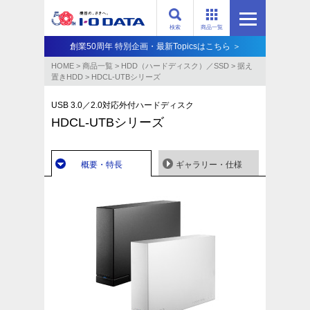
検索
商品一覧
創業50周年 特別企画・最新Topicsはこちら ＞
HOME
>
商品一覧
>
HDD（ハードディスク）／SSD
>
据え
置きHDD
>
HDCL-UTBシリーズ
USB 3.0／2.0対応外付ハードディスク
HDCL-UTBシリーズ
概要・特長
ギャラリー・仕様