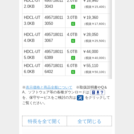
HDCL-UT
495718011
2.0TB
￥16,940
2.0KB
3043
（税抜￥15,400）
HDCL-UT
495718011
3.0TB
￥19,360
3.0KB
3050
（税抜￥17,600）
HDCL-UT
495718011
4.0TB
￥28,050
4.0KB
3067
（税抜￥25,500）
HDCL-UT
495718011
5.0TB
￥44,000
5.0KB
6389
（税抜￥40,000）
HDCL-UT
495718011
6.0TB
￥55,110
6.0KB
6402
（税抜￥50,100）
※
表示価格と商品全般について
※取扱説明書やQ＆
A、ソフトウェア等の各種ダウンロードは
を、保守サービスをご検討の方は
をクリックして
ご覧ください。
特長を全て開く
全て閉じる