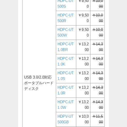
HDPC-UT
￥9,50
￥10,0
500S
0
00
HDPC-UT
￥9,50
￥10,0
500R
0
00
HDPC-UT
￥9,50
￥10,0
500W
0
00
HDPC-UT
￥13,2
￥14,3
1.0BR
00
00
HDPC-UT
￥13,2
￥14,3
1.0K
00
00
HDPC-UT
￥13,2
￥14,3
USB 3.0/2.0対応
1.0S
00
00
ポータブルハード
HDPC-UT
￥13,2
￥14,3
ディスク
1.0R
00
00
HDPC-UT
￥13,2
￥14,3
1.0W
00
00
HDPV-UT
￥10,0
￥11,5
500GB
00
00