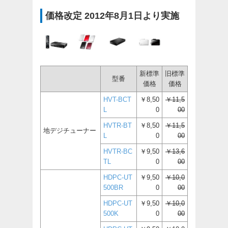
価格改定 2012年8月1日より実施
新標準
旧標準
型番
価格
価格
HVT-BCT
￥8,50
￥11,5
L
0
00
HVTR-BT
￥8,50
￥11,5
地デジチューナー
L
0
00
HVTR-BC
￥9,50
￥13,6
TL
0
00
HDPC-UT
￥9,50
￥10,0
500BR
0
00
HDPC-UT
￥9,50
￥10,0
500K
0
00