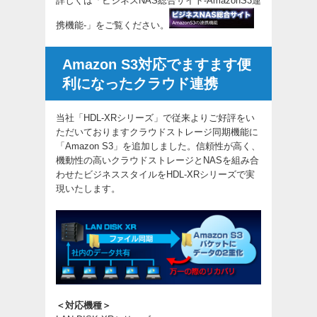
詳しくは「
ビジネスNAS総合サイト-AmazonS3連
携機能-
」をご覧ください。
Amazon S3対応でますます便
利になったクラウド連携
当社「HDL-XRシリーズ」で従来よりご好評をい
ただいておりますクラウドストレージ同期機能に
「Amazon S3」を追加しました。信頼性が高く、
機動性の高いクラウドストレージとNASを組み合
わせたビジネススタイルをHDL-XRシリーズで実
現いたします。
＜対応機種＞