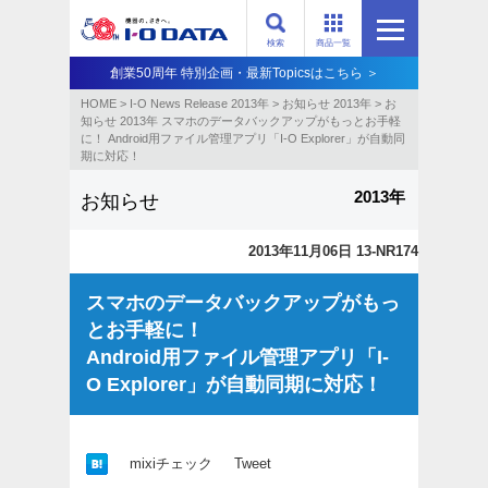
検索
商品一覧
創業50周年 特別企画・最新Topicsはこちら ＞
HOME
>
I-O News Release 2013年
>
お知らせ 2013年
>
お
知らせ 2013年 スマホのデータバックアップがもっとお手軽
に！ Android用ファイル管理アプリ「I-O Explorer」が自動同
期に対応！
2013年
お知らせ
2013年11月06日 13-NR174
スマホのデータバックアップがもっ
とお手軽に！
Android用ファイル管理アプリ「I-
O Explorer」が自動同期に対応！
mixiチェック
Tweet