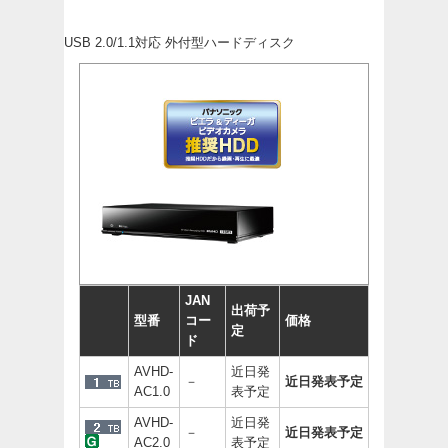
USB 2.0/1.1対応 外付型ハードディスク
JAN
出荷予
型番
コー
価格
定
ド
AVHD-
近日発
－
近日発表予定
AC1.0
表予定
AVHD-
近日発
－
近日発表予定
AC2.0
表予定