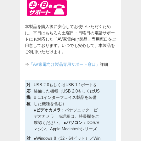
本製品を購入後に安心してお使いいただくため
に、平日はもちろん土曜日・日曜日の電話サポー
トにも対応した「AV家電向け製品」専用窓口をご
用意しております。いつでも安心して、本製品を
ご利用いただけます。
⇒
「AV家電向け製品専用サポート窓口」
詳細
対
USB 2.0もしくはUSB 1.1ポートを
応
装備した機種（USB 2.0もしくはUS
機
B 1.1インターフェイス製品を装備
種
した機種を含む）
●ビデオカメラ
：パナソニック ビ
デオカメラ ※詳細は、特長欄をご
確認ください。
●パソコン
：DOS/V
マシン、Apple Macintoshシリーズ
対
●Windows 8（32・64ビット）／Win