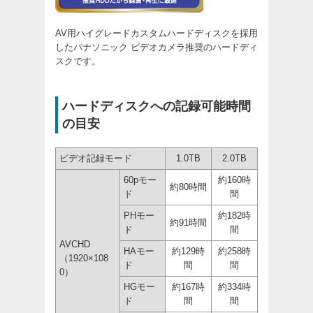
AV用ハイグレードカスタムハードディスクを採用
したパナソニック ビデオカメラ推奨のハードディ
スクです。
ハードディスクへの記録可能時間
の目安
ビデオ記録モード
1.0TB
2.0TB
60pモー
約160時
約80時間
ド
間
PHモー
約182時
約91時間
ド
間
AVCHD
HAモー
約129時
約258時
（1920×108
ド
間
間
0）
HGモー
約167時
約334時
ド
間
間