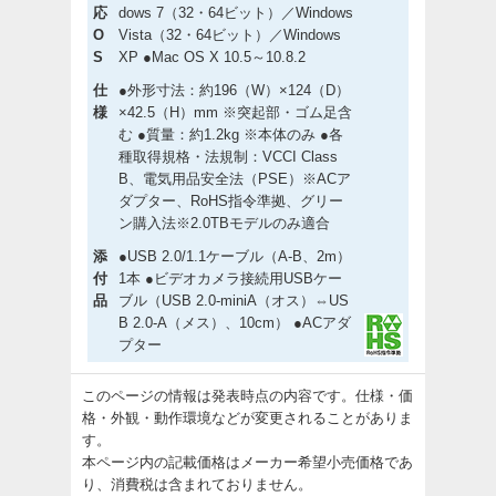
応
dows 7（32・64ビット）／Windows
O
Vista（32・64ビット）／Windows
S
XP ●Mac OS X 10.5～10.8.2
仕
●外形寸法：約196（W）×124（D）
様
×42.5（H）mm ※突起部・ゴム足含
む ●質量：約1.2kg ※本体のみ ●各
種取得規格・法規制：VCCI Class
B、電気用品安全法（PSE）※ACア
ダプター、RoHS指令準拠、グリー
ン購入法※2.0TBモデルのみ適合
添
●USB 2.0/1.1ケーブル（A-B、2m）
付
1本 ●ビデオカメラ接続用USBケー
品
ブル（USB 2.0-miniA（オス）⇔US
B 2.0-A（メス）、10cm） ●ACアダ
プター
このページの情報は発表時点の内容です。仕様・価
格・外観・動作環境などが変更されることがありま
す。
本ページ内の記載価格はメーカー希望小売価格であ
り、消費税は含まれておりません。