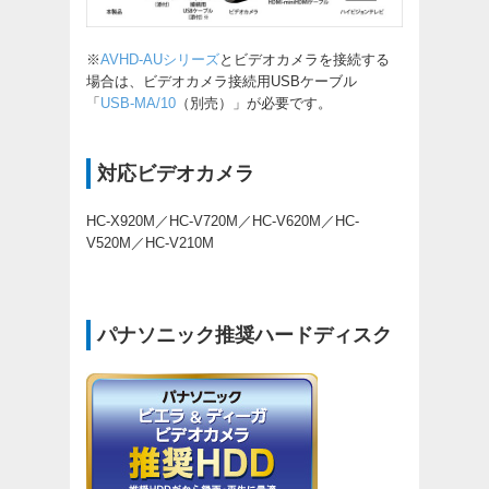
※
AVHD-AUシリーズ
とビデオカメラを接続する
場合は、ビデオカメラ接続用USBケーブル
「
USB-MA/10
（別売）」が必要です。
対応ビデオカメラ
HC-X920M／HC-V720M／HC-V620M／HC-
V520M／HC-V210M
パナソニック推奨ハードディスク