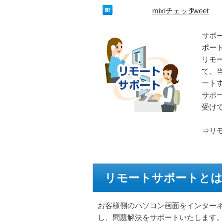
mixiチェック
Tweet
サポ
ポー
リモ
て、
ート
サポ
受け
⇒
リ
リモートサポートと
お客様側のパソコン画面をインター
し、問題解決をサポートいたします