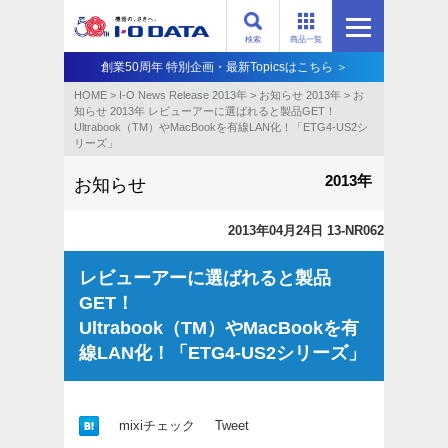
検索
商品一覧
創業50周年 特別企画・最新Topicsはこちら ＞
HOME
>
I-O News Release 2013年
>
お知らせ 2013年
>
お
知らせ 2013年 レビューアーに選ばれると製品GET！
Ultrabook（TM）やMacBookを有線LAN化！「ETG4-US2シ
リーズ」
2013年
お知らせ
2013年04月24日 13-NR062
レビューアーに選ばれると製品
GET！
Ultrabook（TM）やMacBookを有
線LAN化！「ETG4-US2シリーズ」
mixiチェック
Tweet