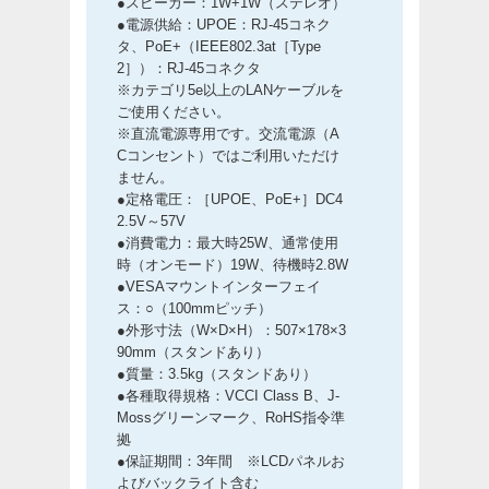
●スピーカー：1W+1W（ステレオ）
●電源供給：UPOE：RJ-45コネク
タ、PoE+（IEEE802.3at［Type
2］）：RJ-45コネクタ
※カテゴリ5e以上のLANケーブルを
ご使用ください。
※直流電源専用です。交流電源（A
Cコンセント）ではご利用いただけ
ません。
●定格電圧：［UPOE、PoE+］DC4
2.5V～57V
●消費電力：最大時25W、通常使用
時（オンモード）19W、待機時2.8W
●VESAマウントインターフェイ
ス：○（100mmピッチ）
●外形寸法（W×D×H）：507×178×3
90mm（スタンドあり）
●質量：3.5kg（スタンドあり）
●各種取得規格：VCCI Class B、J-
Mossグリーンマーク、RoHS指令準
拠
●保証期間：3年間 ※LCDパネルお
よびバックライト含む