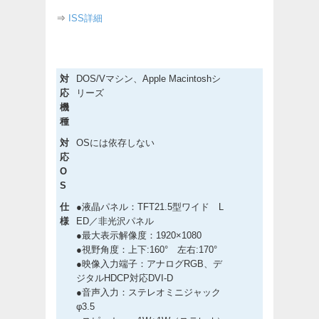
⇒
ISS詳細
対
DOS/Vマシン、Apple Macintoshシ
応
リーズ
機
種
対
OSには依存しない
応
O
S
仕
●液晶パネル：TFT21.5型ワイド L
様
ED／非光沢パネル
●最大表示解像度：1920×1080
●視野角度：上下:160° 左右:170°
●映像入力端子：アナログRGB、デ
ジタルHDCP対応DVI-D
●音声入力：ステレオミニジャック
φ3.5