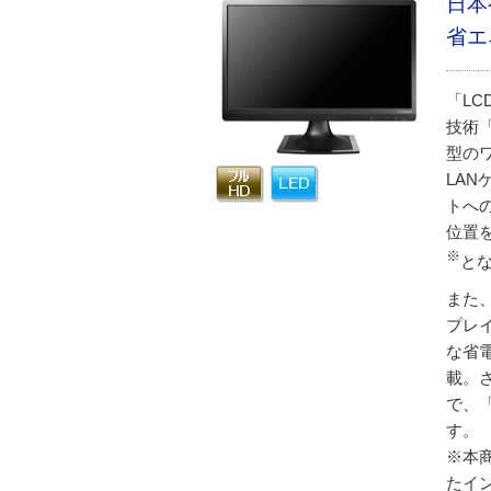
日本
省エ
「LC
技術「U
型の
LA
トへ
位置
※
と
また
プレ
な省
載。
で、
す。
※本
たイ