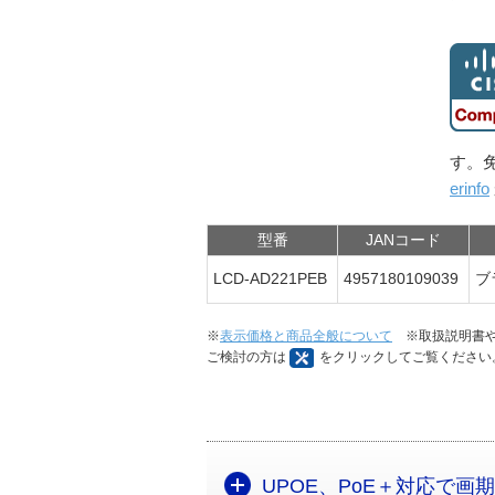
す。
erinfo
型番
JANコード
LCD-AD221PEB
4957180109039
ブ
※
表示価格と商品全般について
※取扱説明書や
ご検討の方は
をクリックしてご覧ください
UPOE、PoE＋対応で