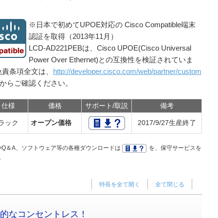
※日本で初めてUPOE対応の Cisco Compatible端末
認証を取得（2013年11月）
LCD-AD221PEBは、Cisco UPOE(Cisco Universal
Power Over Ethernet)との互換性を検証されていま
免責条項全文は、
http://developer.cisco.com/web/partner/custom
からご確認ください。
仕様
価格
サポート/取説
備考
ラック
オープン価格
2017/9/27生産終了
Q＆A、ソフトウェア等の各種ダウンロードは
を、保守サービスを
。
特長を全て開く
全て閉じる
画期的なコンセントレス！