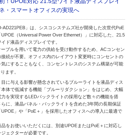
初！UPOE対応 21.5型ワイド液晶ディスプレイ
ネ・スマートオフィスの実現へ
D-AD221PEB」は、シスコシステムズ社が開発した次世代PoE
POE（Universal Power Over Ethernet）」に対応した、21.5
ワイド液晶ディスプレイです。
Nケーブルを用いて電力の供給を受け動作するため、ACコンセン
の接続が不要。オフィス内のレイアウト変更時にコンセントの
を気にすることもなく、コンセントレスのシステム構築が可能
なります。
、目に与える影響が懸念されているブルーライトを液晶ディス
イ本体で低減する機能「ブルーリダクション」をはじめ、大幅
電力を実現するLEDバックライトの採用など数々の機能を搭
さらに、液晶パネル・バックライトを含めた3年間の長期保証
「UPOE」や「PoE＋」を採用したオフィスへの導入に最適で
商品をお使いいただくには、別途UPOEまたはPoE＋に対応し
ンジェクターが必要です。