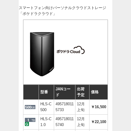
スマートフォン向けパーソナルクラウドストレージ
「ポケドラクラウド」
JANコー
出荷
型番
価格
ド
予定
HLS-C
495718011
12月
￥16,500
500
5733
上旬
HLS-C
495718011
12月
￥22,100
1.0
5740
上旬