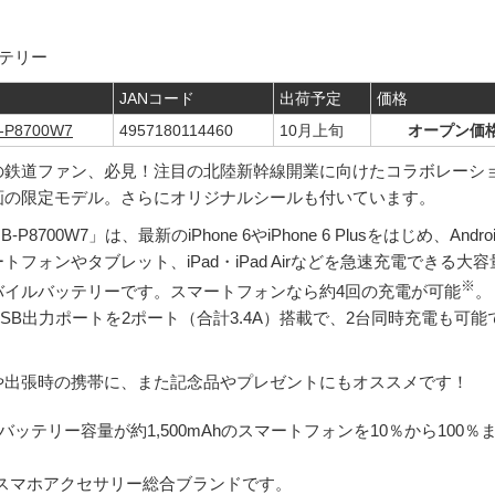
ッテリー
JANコード
出荷予定
価格
-P8700W7
4957180114460
10月上旬
オープン価
の鉄道ファン、必見！注目の北陸新幹線開業に向けたコラボレーシ
画の限定モデル。さらにオリジナルシールも付いています。
B-P8700W7」は、最新のiPhone 6やiPhone 6 Plusをはじめ、Androi
トフォンやタブレット、iPad・iPad Airなどを急速充電できる大容
※
バイルバッテリーです。スマートフォンなら約4回の充電が可能
。
SB出力ポートを2ポート（合計3.4A）搭載で、2台同時充電も可能
や出張時の携帯に、また記念品やプレゼントにもオススメです！
ッテリー容量が約1,500mAhのスマートフォンを10％から100％
TAのスマホアクセサリー総合ブランドです。