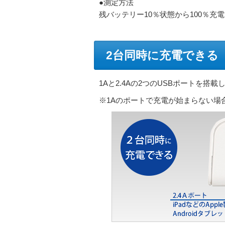
●測定方法
残バッテリー10％状態から100％充
2台同時に充電できる
1Aと2.4Aの2つのUSBポートを
※1Aのポートで充電が始まらない場合