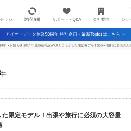
チラシ
対応情報
サポート・Q&A
会社案内
ショ
アイオーデータ創業50周年 特別企画・最新Topicsはこちら ＞
14年
>
お知らせ 2014年 北陸新幹線W7系とコラボした限定モデル！出張や旅行に必須の大容
4年
した限定モデル！出張や旅行に必須の大容量
場