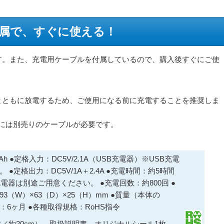
属で、すぐに使える！
す。また、充電用ケーブルを付属しているので、購入後すぐにご使
。
とともに放電するため、ご使用になる前に充電することを推奨しま
する際には別売りのケーブルが必要です。
mAh ●定格入力：DC5V/2.1A（USB充電器）※USB充電
●定格出力：DC5V/1A＋2.4A ●充電時間：約5時間
充電器は別途ご用意ください。 ●充電回数：約800回 ●
3（W）×63（D）×25（H）mm ●質量（本体の
間：6ヶ月 ●各種取得規格：RoHS指令
roB／約20cm）、取扱説明書、オリジナルシール1枚