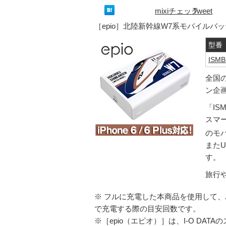
mixiチェック
Tweet
［epio］北陸新幹線W7系モバイルバ
型番
ISMB
全国
ン企
「ISM
スマー
のモ
またU
す。
旅行
※ フルに充電した本商品を使用して、バ
で充電する際の目安回数です。
※［epio（エピオ）］は、I-O DA