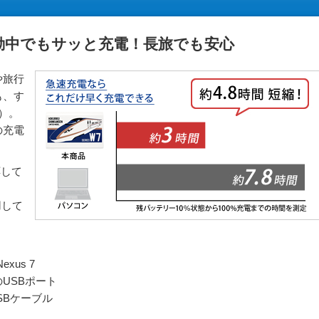
動中でもサッと充電！長旅でも安心
や旅行
も、す
）。
の充電
応して
用して
xus 7
CのUSBポート
USBケーブル