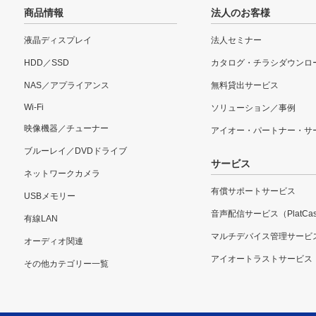
商品情報
法人のお客様
液晶ディスプレイ
法人セミナー
HDD／SSD
カタログ・チラシダウンロ
NAS／アプライアンス
無料貸出サービス
Wi-Fi
ソリューション／事例
映像機器／チューナー
アイオー・パートナー・サ
ブルーレイ／DVDドライブ
サービス
ネットワークカメラ
有償サポートサービス
USBメモリー
音声配信サービス（PlatCas
有線LAN
マルチデバイス管理サービ
オーディオ関連
アイオートラストサービス
その他カテゴリー一覧