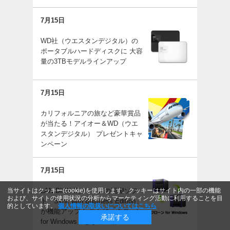
7月15日
WD社（ウエスタンデジタル）の
ポータブルハードディスクに 大容
量の3TBモデルラインアップ
7月15日
カリフォルニアの旅など豪華賞品
が当たる！アイオー＆WD（ウエ
スタンデジタル） プレゼントキャ
ンペーン
7月15日
当サイトはクッキー(cookie)を使用します。クッキーはサイト内の一部の機能
LAN DISK Zシリーズの同期ソフ
および、サイトの使用状況の分析からマーケティング活動に利用することを目
ト「Sync with Business Edition」
的としています。
個人情報の取扱いについてはこちら
が機能アップ！ 新たに「クローン
承諾する
for Windows」として登場