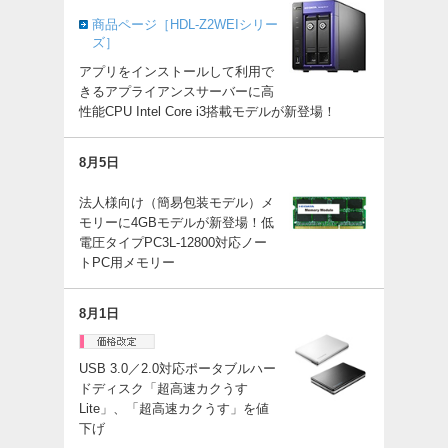
商品ページ［HDL-Z2WEIシリー
ズ］
アプリをインストールして利用で
きるアプライアンスサーバーに高
性能CPU Intel Core i3搭載モデルが新登場！
8月5日
法人様向け（簡易包装モデル）メ
モリーに4GBモデルが新登場！低
電圧タイプPC3L-12800対応ノー
トPC用メモリー
8月1日
USB 3.0／2.0対応ポータブルハー
ドディスク「超高速カクうす
Lite」、「超高速カクうす」を値
下げ