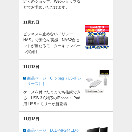
近くのショップ、Webショップな
どでお求めいただけます。
11月19日
ビジネスを止めない「リレー
NAS」で安心を実感！NAS2台セ
ットが当たるモニターキャンペー
ン実施中
11月18日
商品ページ［Clip bag（U3-IPシ
リーズ）］
ケースを付けたままでも接続でき
る！USB 3.0対応のiPhone・iPad
用 USBメモリーが新登場
11月18日
商品ページ［LCD-MF244EDシ