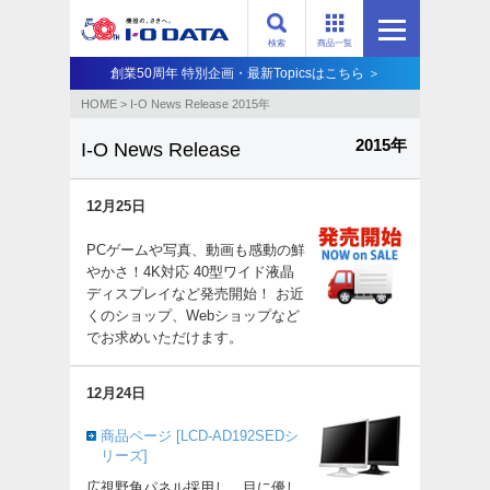
検索
商品一覧
創業50周年 特別企画・最新Topicsはこちら ＞
HOME
>
I-O News Release 2015年
2015年
I-O News Release
12月25日
PCゲームや写真、動画も感動の鮮
やかさ！4K対応 40型ワイド液晶
ディスプレイなど発売開始！ お近
くのショップ、Webショップなど
でお求めいただけます。
12月24日
商品ページ [LCD-AD192SEDシ
リーズ]
広視野角パネル採用し、目に優し