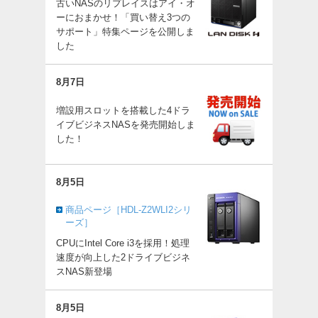
古いNASのリプレイスはアイ・オ
ーにおまかせ！「買い替え3つの
サポート」特集ページを公開しま
した
8月7日
増設用スロットを搭載した4ドラ
イブビジネスNASを発売開始しま
した！
8月5日
商品ページ［HDL-Z2WLI2シリ
ーズ］
CPUにIntel Core i3を採用！処理
速度が向上した2ドライブビジネ
スNAS新登場
8月5日