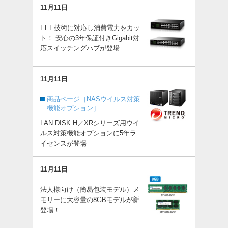
11月11日
EEE技術に対応し消費電力をカッ
ト！ 安心の3年保証付きGigabit対
応スイッチングハブが登場
11月11日
商品ページ［NASウイルス対策
機能オプション］
LAN DISK H／XRシリーズ用ウイ
ルス対策機能オプションに5年ラ
イセンスが登場
11月11日
法人様向け（簡易包装モデル）メ
モリーに大容量の8GBモデルが新
登場！