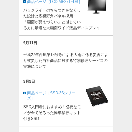
商品ページ［LCD-MF271EDB］
バックライトのちらつきをなくし
た設計と広視野角パネル採用！
「画面が見えづらい」と感じてい
る方に最適な大画面ワイド液晶ディスプレイ
9月11日
平成27年台風第18号等による大雨に係る災害によ
り被災した当社商品に対する特別修理サービスの
実施について
9月9日
商品ページ［SSD-3Sシリー
ズ］
SSD入門者におすすめ！必要なモ
ノが全てそろった簡単移行キット
付きSSD