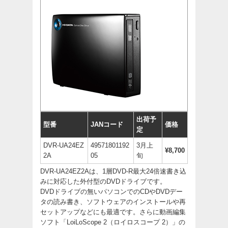
出荷予
型番
JANコード
価格
定
DVR-UA24EZ
49571801192
3月上
¥8,700
2A
05
旬
DVR-UA24EZ2Aは、1層DVD-R最大24倍速書き込
みに対応した外付型のDVDドライブです。
DVDドライブの無いパソコンでのCDやDVDデー
タの読み書き、ソフトウェアのインストールや再
セットアップなどにも最適です。さらに動画編集
ソフト「LoiLoScope 2（ロイロスコープ 2）」の