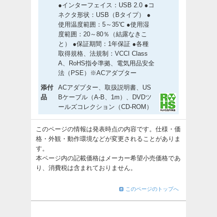
●インターフェイス：USB 2.0 ●コ
ネクタ形状：USB（Bタイプ） ●
使用温度範囲：5～35℃ ●使用湿
度範囲：20～80％（結露なきこ
と） ●保証期間：1年保証 ●各種
取得規格、法規制：VCCI Class
A、RoHS指令準拠、電気用品安全
法（PSE）※ACアダプター
添付
ACアダプター、取扱説明書、US
品
Bケーブル（A-B、1m）、DVDツ
ールズコレクション（CD-ROM）
このページの情報は発表時点の内容です。仕様・価
格・外観・動作環境などが変更されることがありま
す。
本ページ内の記載価格はメーカー希望小売価格であ
り、消費税は含まれておりません。
このページのトップへ