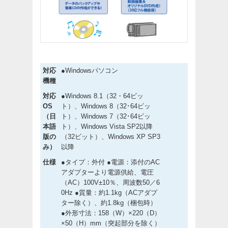
対応
●Windowsパソコン
機種
対応
●Windows 8.1（32・64ビッ
OS
ト）、Windows 8（32･64ビッ
（日
ト）、Windows 7（32･64ビッ
本語
ト）、Windows Vista SP2以降
版の
（32ビット）、Windows XP SP3
み）
以降
仕様
●タイプ：外付 ●電源：添付のAC
アダプターより電源供給、電圧
（AC）100V±10％、周波数50／6
0Hz ●質量：約1.1kg（ACアダプ
ター除く）、約1.8kg（梱包時）
●外形寸法：158（W）×220（D）
×50（H）mm（突起部分を除く）