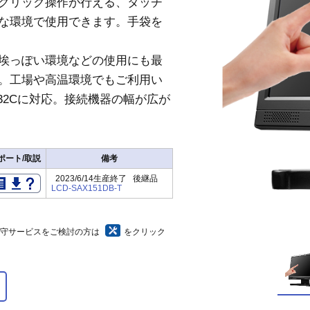
クリック操作が行える、タッチ
な環境で使用できます。手袋を
埃っぽい環境などの使用にも最
能。工場や高温環境でもご利用い
232Cに対応。接続機器の幅が広が
ポート/取説
備考
2023/6/14生産終了 後継品
LCD-SAX151DB-T
保守サービスをご検討の方は
をクリック