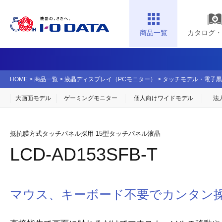
商品一覧
カタログ・
HOME
>
商品一覧
>
液晶ディスプレイ（PCモニター）
>
タッチモデル・電子黒
大画面モデル
ゲーミングモニター
個人向け
ワイドモデル
法
抵抗膜方式タッチパネル採用 15型タッチパネル液晶
LCD-AD153SFB-T
マウス、キーボード不要でカンタン