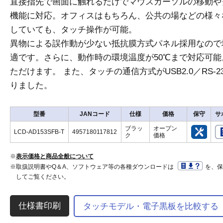
直接指先で画面に触れるだけでマウスカーソルの移動や
機能に対応。オフィスはもちろん、公共の場などの様々
していても、タッチ操作が可能。
異物による誤作動が少ない抵抗膜方式パネル採用なので
適です。さらに、動作時の環境温度が50℃まで対応可
ただけます。 また、タッチの通信方式がUSB2.0／RS-
りました。
型番
JANコード
仕様
価格
保守
サ
ブラッ
オープン
LCD-AD153SFB-T
4957180117812
ク
価格
※
表示価格と商品全般について
※取扱説明書やQ＆A、ソフトウェア等の各種ダウンロードは
を、
してご覧ください。
タッチモデル・電子黒板を比較する