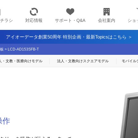
チラシ
対応情報
サポート・Q&A
会社案内
ショ
アイオーデータ創業50周年 特別企画・最新Topicsはこちら ＞
板
>
LCD-AD153SFB-T
人・文教・医療
向けモデル
法人・文教向け
スクエアモデル
モバイル
操作