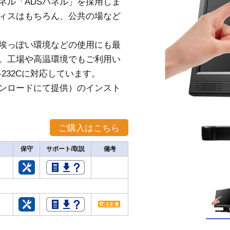
ネル「ADSパネル」を採用しま
ィスはもちろん、公共の場など
埃っぽい環境などの使用にも最
能。工場や高温環境でもご利用い
-232Cに対応しています。
ンロードにて提供）のインスト
保守
サポート/取説
備考
格
格