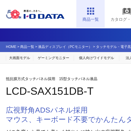
商品一覧
カタログ・
HOME
>
商品一覧
>
液晶ディスプレイ（PCモニター）
>
タッチモデル・電子黒
大画面モデル
ゲーミングモニター
個人向け
ワイドモデル
法
抵抗膜方式タッチパネル採用 15型タッチパネル液晶
LCD-SAX151DB-T
広視野角ADSパネル採用
マウス、キーボード不要でかんたん