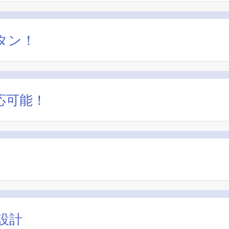
タン！
応可能！
設計