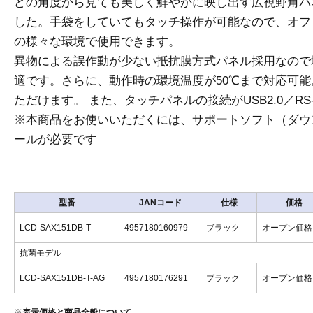
どの角度から見ても美しく鮮やかに映し出す広視野角パ
した。手袋をしていてもタッチ操作が可能なので、オフ
の様々な環境で使用できます。
異物による誤作動が少ない抵抗膜方式パネル採用なので
適です。さらに、動作時の環境温度が50℃まで対応可
ただけます。 また、タッチパネルの接続がUSB2.0／RS
※本商品をお使いいただくには、サポートソフト（ダウ
ールが必要です
型番
JANコード
仕様
価格
LCD-SAX151DB-T
4957180160979
ブラック
オープン価
抗菌モデル
LCD-SAX151DB-T-AG
4957180176291
ブラック
オープン価
※
表示価格と商品全般について