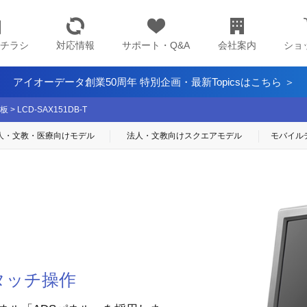
チラシ
対応情報
サポート・Q&A
会社案内
ショ
アイオーデータ創業50周年 特別企画・最新Topicsはこちら ＞
板
>
LCD-SAX151DB-T
人・文教・医療
向けモデル
法人・文教向け
スクエアモデル
モバイル
タッチ操作