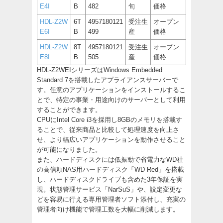
E4I
B
482
旬
価格
HDL-Z2W
6T
4957180121
受注生
オープン
E6I
B
499
産
価格
HDL-Z2W
8T
4957180121
受注生
オープン
E8I
B
505
産
価格
HDL-Z2WEIシリーズはWindows Embedded
Standard 7を搭載したアプライアンスサーバーで
す。任意のアプリケーションをインストールするこ
とで、特定の事業・用途向けのサーバーとして利用
することができます。
CPUにIntel Core i3を採用し8GBのメモリを搭載す
ることで、従来商品と比較して処理速度を向上さ
せ、より幅広いアプリケーションを動作させること
が可能になりました。
また、ハードディスクには低振動で省電力なWD社
の高信頼NAS用ハードディスク「WD Red」を搭載
し、ハードディスクドライブも含めた3年保証を実
現。状態管理サービス「NarSuS」や、設定変更な
どを容易に行える専用管理者ソフト添付し、充実の
管理者向け機能で管理工数を大幅に削減します。