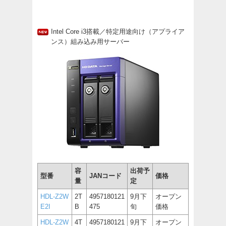
Intel Core i3搭載／特定用途向け（アプライア
ンス）組み込み用サーバー
容
出荷予
型番
JANコード
価格
量
定
HDL-Z2W
2T
4957180121
9月下
オープン
E2I
B
475
旬
価格
HDL-Z2W
4T
4957180121
9月下
オープン