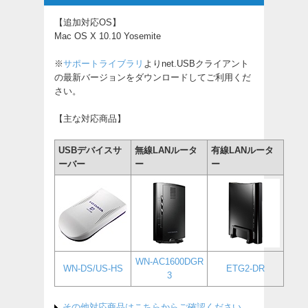
【追加対応OS】
Mac OS X 10.10 Yosemite
※
サポートライブラリ
よりnet.USBクライアント
の最新バージョンをダウンロードしてご利用くだ
さい。
【主な対応商品】
USBデバイスサ
無線LANルータ
有線LANルータ
ーバー
ー
ー
WN-AC1600DGR
WN-DS/US-HS
ETG2-DR
3
その他対応商品はこちらからご確認ください。