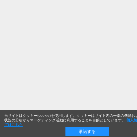
当サイトはクッキー(cookie)を使用します。クッキーはサイト内の一部の機能
状況の分析からマーケティング活動に利用することを目的としています。
個人
てはこちら
承諾する