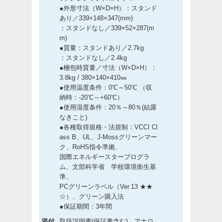
●外形寸法（W×D×H）：スタンド
あり／339×148×347(mm)
：スタンドなし／339×52×287(m
m)
●質量：スタンドあり／2.7kg
：スタンドなし／2.4kg
●梱包時質量／寸法（W×D×H）：
3.8kg / 380×140×410㎜
●使用温度条件：0℃～50℃ （収
納時：-20℃～+60℃）
●使用湿度条件：20％～80％(結露
なきこと)
●各種取得規格・法規制：VCCI Cl
ass B、UL、J-Mossグリーンマー
ク、RoHS指令準拠、
国際エネルギースタープログラ
ム、文部科学省 学校環境衛生基
準、
PCグリーンラベル（Ver.13 ★★
☆）、グリーン購入法
●保証期間：3年間
添付
取扱説明書(保証書含む)、アナロ