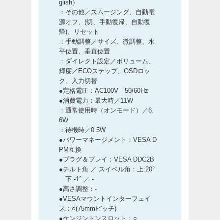
glish）
：その他／スムージング、自動電
源オフ、(切、手動復帰、自動復
帰)、リセット
：手動調整／サイズ、微調整、水
平位置、垂直位置
：ダイレクト設定／ボリューム、
輝度／ECOステップ、OSDロッ
ク、入力切替
●定格電圧：AC100V 50/60Hz
●消費電力：最大時／11W
：通常使用時（オンモード）／6.
6W
：待機時／0.5W
●パワーマネージメント：VESA D
PM互換
●プラグ＆プレイ：VESA DDC2B
●チルト角 ／ スイベル角：上:20°
下:-1° ／ -
●高さ調整：-
●VESAマウントインターフェイ
ス：○(75mmピッチ)
●ケンジントンスロット：○