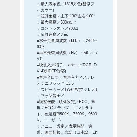
：最大表示色／1619万色(擬似フ
ルカラー)
：視野角度／上下:130°左右:160°
：最大輝度／300cd/㎡
：コントラスト／700:1
：応答速度／8ms
●水平走査周波数（kHz）：24.8～
60.2
●垂直走査周波数（Hz）：56.2～7
5.0
●映像入力端子：アナログRGB, D
VI-D(HDCP対応)
●音声入出力：音声入力／ステレ
オミニジャック φ3.5
：スピーカー／1W+1W(ステレオ)
：フォン端子／-
●調整機能：映像設定／ECO、輝
度／ECOステップ、コントラス
ト、色温度(6500K、7200K、9300
K、ユーザー)
：メニュー設定／表示時間、透
過、画面情報、言語（日本語、En