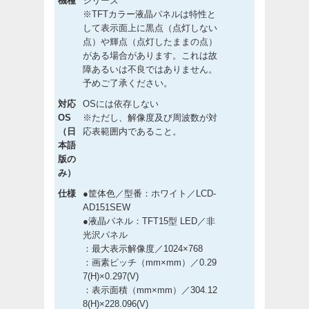
機種
シリーズ
※TFTカラー液晶パネルは特性と
して表示面上に黒点（点灯しない
点）や輝点（点灯したままの点）
がある場合があります。これは故
障あるいは不良ではありません。
予めご了承ください。
対応
OSには依存しない
OS
※ただし、解像度及び周波数が対
（日
応表範囲内であること。
本語
版の
み）
仕様
●筐体色／型番：ホワイト／LCD-
AD151SEW
●液晶パネル：TFT15型 LED／非
光沢パネル
：最大表示解像度／1024×768
：画素ピッチ（mm×mm）／0.29
7(H)×0.297(V)
：表示面積（mm×mm）／304.12
8(H)×228.096(V)