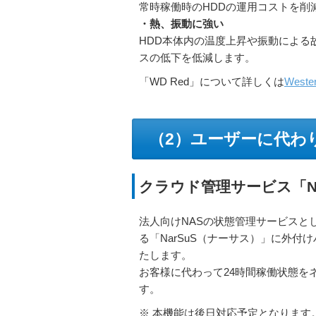
常時稼働時のHDDの運用コストを削
・熱、振動に強い
HDD本体内の温度上昇や振動による
スの低下を低減します。
「WD Red」について詳しくは
West
（2）ユーザーに代わ
クラウド管理サービス「Na
法人向けNASの状態管理サービスと
る「NarSuS（ナーサス）」に外付
たします。
お客様に代わって24時間稼働状態を
す。
※ 本機能は後日対応予定となります