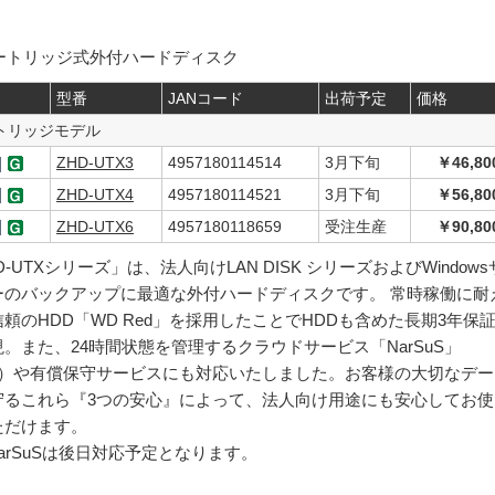
ートリッジ式外付ハードディスク
型番
JANコード
出荷予定
価格
トリッジモデル
ZHD-UTX3
4957180114514
3月下旬
￥46,80
ZHD-UTX4
4957180114521
3月下旬
￥56,80
ZHD-UTX6
4957180118659
受注生産
￥90,80
D-UTXシリーズ」は、法人向けLAN DISK シリーズおよびWindows
ーのバックアップに最適な外付ハードディスクです。 常時稼働に耐
頼のHDD「WD Red」を採用したことでHDDも含めた長期3年保
。また、24時間状態を管理するクラウドサービス「NarSuS」
1）や有償保守サービスにも対応いたしました。お客様の大切なデー
守るこれら『3つの安心』によって、法人向け用途にも安心してお使
ただけます。
NarSuSは後日対応予定となります。