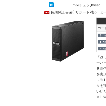
mixiチェック
Tweet
長期保証＆保守サポート対応 カ
カー
「ZH
ーバ
る高信
を実現
（※
タを
いい
※1 