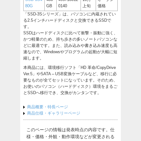
80G
GB
0140
上旬
価格
「SSD-3Sシリーズ」は、パソコンに内蔵されてい
る2.5インチハードディスクと交換できるSSDで
す。
SSDはハードディスクに比べて衝撃・振動に強く、
かつ軽量のため、持ち歩きの多いノートパソコンな
どに最適です。また、読み込みや書き込み速度も高
速なので、Windowsやプログラムの起動が大幅に短
縮します。
本商品には、環境移行ソフト「HD 革命/CopyDrive
Ver.5」やSATA⇔USB変換ケーブルなど、移行に必
要なものが全てセットになっています。そのため、
お使いのパソコン（ハードディスク）環境をまるご
とSSDへ移行でき、交換がカンタンです。
商品概要・特長ページ
商品仕様・ギャラリーページ
このページの情報は発表時点の内容です。仕
様・価格・外観・動作環境などが変更される