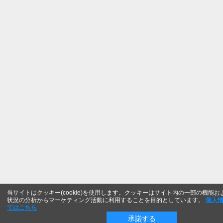
当サイトはクッキー(cookie)を使用します。クッキーはサイト内の一部の機能
状況の分析からマーケティング活動に利用することを目的としています。
個人
てはこちら
承諾する