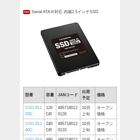
Serial ATAⅢ対応 内蔵2.5インチSSD
出荷
型番
容量
JANコード
価格
予定
SSD-3S1
120
495718012
10月
オープン
20G
GB
0126
上旬
価格
SSD-3S2
240
495718012
10月
オープン
40G
GB
0133
上旬
価格
SSD-3S4
480
495718012
10月
オープン