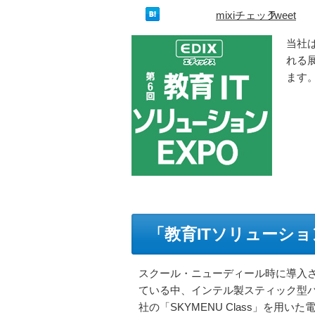
mixiチェック
Tweet
当社は
れる展
ます
「教育ITソリューショ
スクール・ニューディール時に導入
ている中、インテル製スティック型パソコ
社の「SKYMENU Class」を