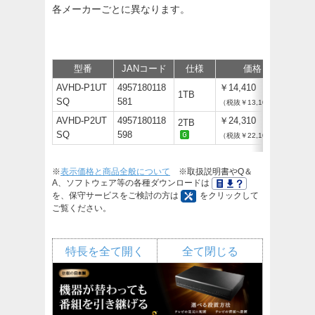
各メーカーごとに異なります。
型番
JANコード
仕様
価格
サポ
AVHD-P1UT
4957180118
￥14,410
1TB
SQ
581
（税抜￥13,100）
AVHD-P2UT
4957180118
￥24,310
2TB
SQ
598
（税抜￥22,100）
※
表示価格と商品全般について
※取扱説明書やQ＆
A、ソフトウェア等の各種ダウンロードは
を、保守サービスをご検討の方は
をクリックして
ご覧ください。
特長を全て開く
全て閉じる