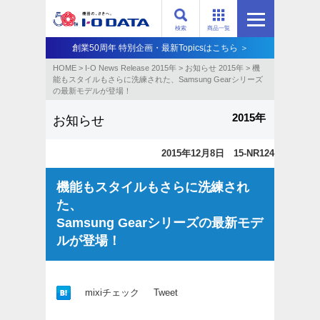
検索
商品一覧
創業50周年 特別企画・最新Topicsはこちら ＞
HOME
>
I-O News Release 2015年
>
お知らせ 2015年
>
機
能もスタイルもさらに洗練された、Samsung Gearシリーズ
の最新モデルが登場！
2015年
お知らせ
2015年12月8日 15-NR124
機能もスタイルもさらに洗練され
た、
Samsung Gearシリーズの最新モデ
ルが登場！
mixiチェック
Tweet