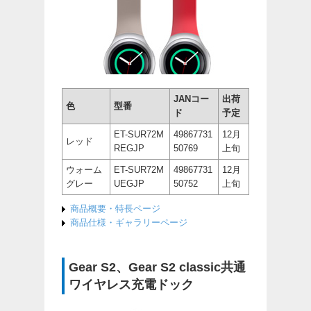
JANコー
出荷
色
型番
ド
予定
ET-SUR72M
49867731
12月
レッド
REGJP
50769
上旬
ウォーム
ET-SUR72M
49867731
12月
グレー
UEGJP
50752
上旬
商品概要・特長ページ
商品仕様・ギャラリーページ
Gear S2、Gear S2 classic共通
ワイヤレス充電ドック