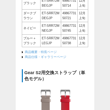
ET-SRR72M
49867731
12月
ブラック
BEGJP
50714
上旬
ダークブ
ET-SRR72M
49867731
12月
ラウン
DEGJP
50721
上旬
ET-SRR72M
49867731
12月
ネイビー
NEGJP
50745
上旬
ブルー＋
ET-SRR72M
49867731
12月
ブラック
LEGJP
50738
上旬
商品概要・特長ページ
商品仕様・ギャラリーページ
Gear S2用交換ストラップ（単
色モデル）