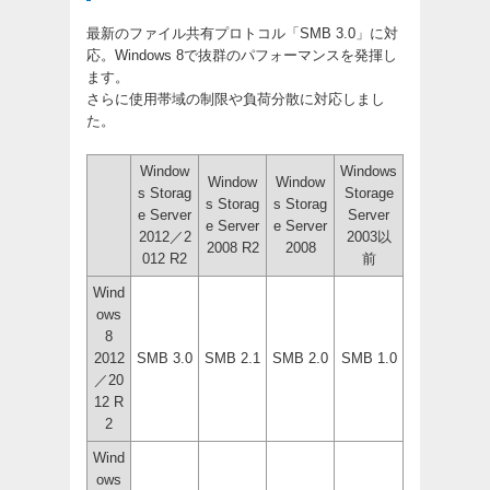
最新のファイル共有プロトコル「SMB 3.0」に対
応。Windows 8で抜群のパフォーマンスを発揮し
ます。
さらに使用帯域の制限や負荷分散に対応しまし
た。
Window
Windows
Window
Window
s Storag
Storage
s Storag
s Storag
e Server
Server
e Server
e Server
2012／2
2003以
2008 R2
2008
012 R2
前
Wind
ows
8
2012
SMB 3.0
SMB 2.1
SMB 2.0
SMB 1.0
／20
12 R
2
Wind
ows