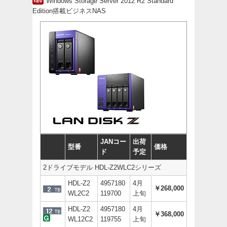
Windows Storage Server 2012 R2 Standard
Edition搭載ビジネスNAS
JANコー
出荷
型番
価格
ド
予定
2ドライブモデル HDL-Z2WLC2シリーズ
HDL-Z2
4957180
4月
￥268,000
WL2C2
119700
上旬
HDL-Z2
4957180
4月
￥368,000
WL12C2
119755
上旬