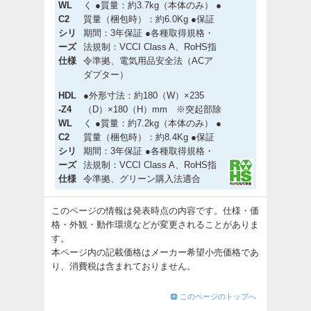
WL
く ●質量：約3.7kg（本体のみ） ●
C2
質量（梱包時）：約6.0Kg ●保証
シリ
期間：3年保証 ●各種取得規格・
ーズ
法規制：VCCI Class A、RoHS指
仕様
令準拠、電気用品安全法（ACア
ダプター）
HDL
●外形寸法：約180（W）×235
-Z4
（D）×180（H）mm ※突起部除
WL
く ●質量：約7.2kg（本体のみ） ●
C2
質量（梱包時）：約8.4Kg ●保証
シリ
期間：3年保証 ●各種取得規格・
ーズ
法規制：VCCI Class A、RoHS指
仕様
令準拠、グリーン購入法適合
このページの情報は発表時点の内容です。仕様・価
格・外観・動作環境などが変更されることがありま
す。
本ページ内の記載価格はメーカー希望小売価格であ
り、消費税は含まれておりません。
このページのトップへ