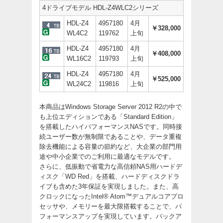
4ドライブモデル HDL-Z4WLC2シリーズ
HDL-Z4
4957180
4月
￥328,000
WL4C2
119762
上旬
HDL-Z4
4957180
4月
￥408,000
WL16C2
119793
上旬
HDL-Z4
4957180
4月
￥525,000
WL24C2
119816
上旬
本商品はWindows Storage Server 2012 R2の中で
も上位エディションである「Standard Edition」
を搭載したハイパフォーマンスNASです。同時接
続ユーザー数が無制限であることや、データ重複
除去機能による容量の節約など、大企業の部門用
途や中小企業でのご利用に最適なモデルです。
さらに、低振動で省電力な高信頼NAS用ハードデ
ィスク「WD Red」を搭載、ハードディスクドラ
イブも含めた3年保証を実現しました。また、高
クロックになったIntel® Atom™デュアルコアプロ
セッサや、メモリーを最大限搭載することで、パ
フォーマンスアップを実現しています。バックア