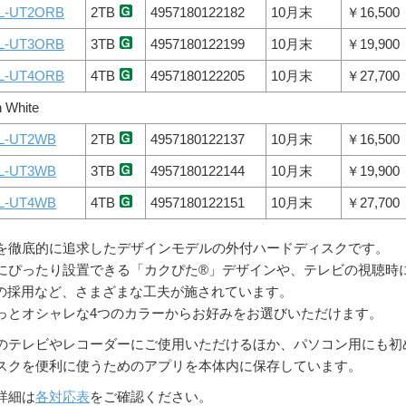
L-UT2ORB
2TB
4957180122182
10月末
￥16,500
L-UT3ORB
3TB
4957180122199
10月末
￥19,900
L-UT4ORB
4TB
4957180122205
10月末
￥27,700
 White
L-UT2WB
2TB
4957180122137
10月末
￥16,500
L-UT3WB
3TB
4957180122144
10月末
￥19,900
L-UT4WB
4TB
4957180122151
10月末
￥27,700
勝手を徹底的に追求したデザインモデルの外付ハードディスクです。
にぴったり設置できる「カクぴた®」デザインや、テレビの視聴時
Dの採用など、さまざまな工夫が施されています。
っとオシャレな4つのカラーからお好みをお選びいただけます。
のテレビやレコーダーにご使用いただけるほか、パソコン用にも初
スクを便利に使うためのアプリを本体内に保存しています。
詳細は
各対応表
をご確認ください。