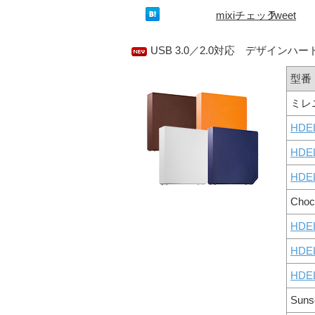
mixiチェック
Tweet
USB 3.0／2.0対応 デザインハ
型番
ミレ
HDE
HDE
HDE
Choc
HDE
HDE
HDE
Suns