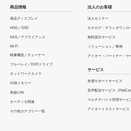
商品情報
法人のお客様
液晶ディスプレイ
法人セミナー
HDD／SSD
カタログ・チラシダウンロ
NAS／アプライアンス
無料貸出サービス
Wi-Fi
ソリューション／事例
映像機器／チューナー
アイオー・パートナー・サ
ブルーレイ／DVDドライブ
サービス
ネットワークカメラ
有償サポートサービス
USBメモリー
音声配信サービス（PlatCas
有線LAN
マルチデバイス管理サービ
オーディオ関連
アイオートラストサービス
その他カテゴリー一覧