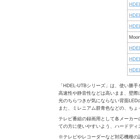
HDE
HDE
HDE
Moon
HDE
HDE
HDE
「HDEL-UTBシリーズ」は、使い
高速性や静音性などは高いまま、壁際
光のちらつきが気にならない背面LE
また、ミレニアム群青色などの、ちょ
テレビ番組の録画用として各メーカー
ての方に使いやすいよう、ハードディ
※テレビやレコーダーなど対応機種の