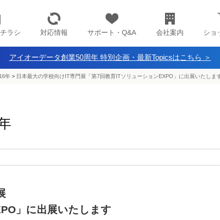
チラシ
対応情報
サポート・Q&A
会社案内
ショ
アイオーデータ創業50周年 特別企画・最新Topicsはこちら ＞
16年
>
日本最大の学校向けIT専門展「第7回教育ITソリューションEXPO」に出展いたしま
6年
展
XPO」に出展いたします