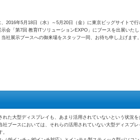
、2016年5月18日（水）～5月20日（金）に東京ビッグサイトで行
示会「第7回 教育ITソリューションEXPO」にブースを出展いたし
。当社展示ブースへの御来場をスタッフ一同、お待ち申し上げます
された大型ディスプレイも、あまり活用されていないという状況を
当社ブースにおいては、それらの活用されていない大型ディスプレ
す。
（46インチ～80インチ対応）とインテル製スティック型パソコン