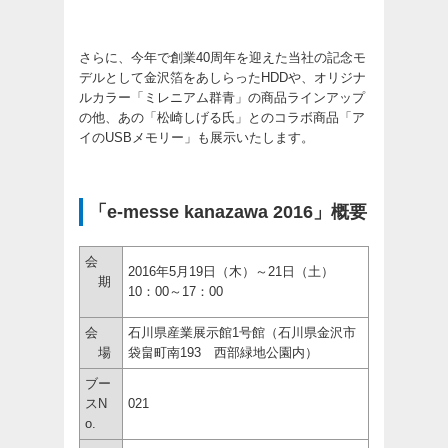
さらに、今年で創業40周年を迎えた当社の記念モ
デルとして金沢箔をあしらったHDDや、オリジナ
ルカラー「ミレニアム群青」の商品ラインアップ
の他、あの「松崎しげる氏」とのコラボ商品「ア
イのUSBメモリー」も展示いたします。
「e-messe kanazawa 2016」概要
会
2016年5月19日（木）～21日（土）
期
10：00～17：00
会
石川県産業展示館1号館（石川県金沢市
場
袋畠町南193 西部緑地公園内）
ブー
スN
021
o.