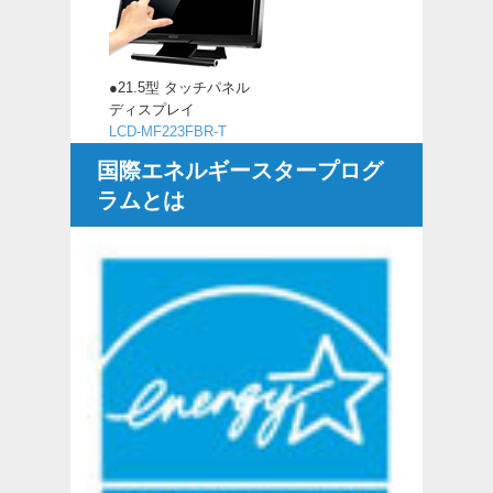
●21.5型 タッチパネル
ディスプレイ
LCD-MF223FBR-T
国際エネルギースタープログ
ラムとは