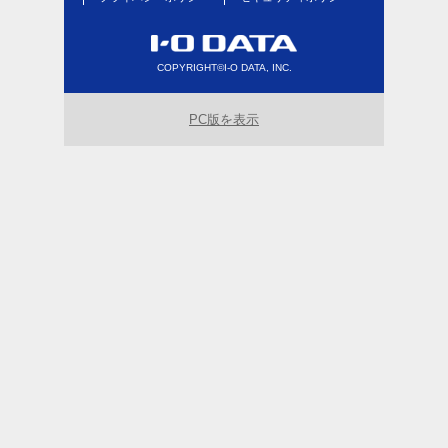
COPYRIGHT©I-O DATA, INC.
PC版を表示