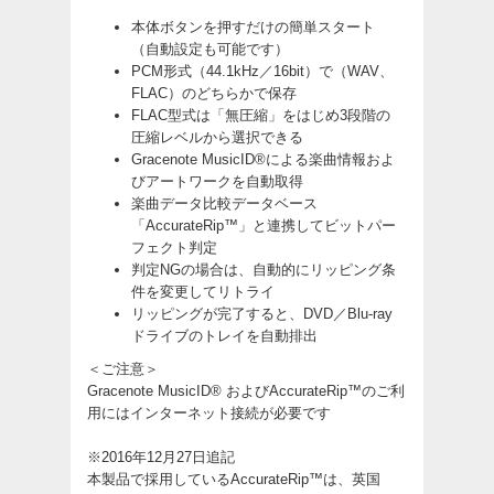
本体ボタンを押すだけの簡単スタート
（自動設定も可能です）
PCM形式（44.1kHz／16bit）で（WAV、
FLAC）のどちらかで保存
FLAC型式は「無圧縮」をはじめ3段階の
圧縮レベルから選択できる
Gracenote MusicID®による楽曲情報およ
びアートワークを自動取得
楽曲データ比較データベース
「AccurateRip™」と連携してビットパー
フェクト判定
判定NGの場合は、自動的にリッピング条
件を変更してリトライ
リッピングが完了すると、DVD／Blu-ray
ドライブのトレイを自動排出
＜ご注意＞
Gracenote MusicID® およびAccurateRip™のご利
用にはインターネット接続が必要です
※2016年12月27日追記
本製品で採用しているAccurateRip™は、英国