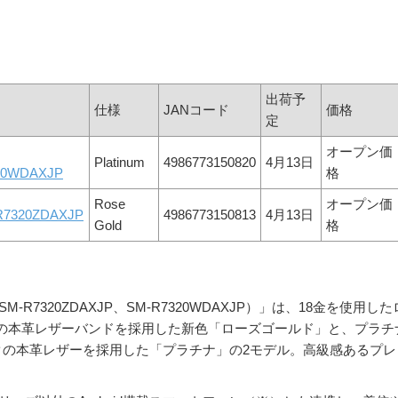
出荷予
仕様
JANコード
価格
定
オープン価
Platinum
4986773150820
4月13日
20WDAXJP
格
Rose
オープン価
R7320ZDAXJP
4986773150813
4月13日
Gold
格
ル（SM-R7320ZDAXJP、SM-R7320WDAXJP）」は、18金を使用した
の本革レザーバンドを採用した新色「ローズゴールド」と、プラチ
クの本革レザーを採用した「プラチナ」の2モデル。高級感あるプレ