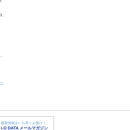
や
ス
へ
最新情報をいち早くお届け！
I-O DATA メールマガジン