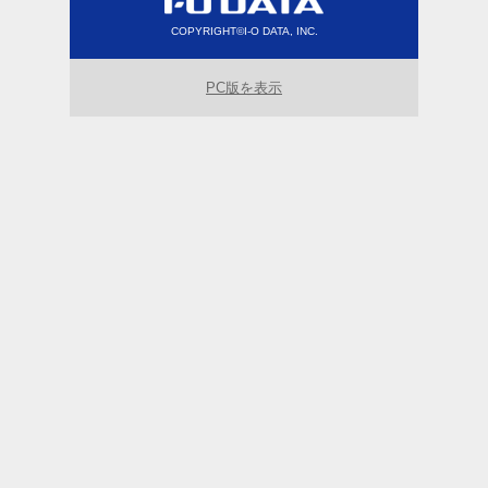
COPYRIGHT©I-O DATA, INC.
PC版を表示