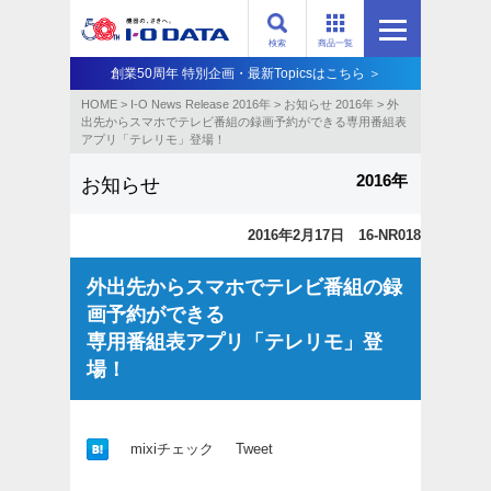
検索
商品一覧
創業50周年 特別企画・最新Topicsはこちら ＞
HOME
>
I-O News Release 2016年
>
お知らせ 2016年
>
外
出先からスマホでテレビ番組の録画予約ができる専用番組表
アプリ「テレリモ」登場！
2016年
お知らせ
2016年2月17日 16-NR018
外出先からスマホでテレビ番組の録
画予約ができる
専用番組表アプリ「テレリモ」登
場！
mixiチェック
Tweet