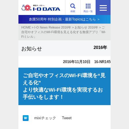
検索
商品一覧
創業50周年 特別企画・最新Topicsはこちら ＞
HOME
>
I-O News Release 2016年
>
お知らせ 2016年
>
ご
自宅やオフィスのWi-Fi環境を見える化する無償アプリ「Wi-
Fiミレル」
2016年
お知らせ
2016年11月10日 16-NR145
ご自宅やオフィスのWi-Fi環境を“見
える化”
より快適なWi-Fi環境を実現するお
手伝いをします！
mixiチェック
Tweet