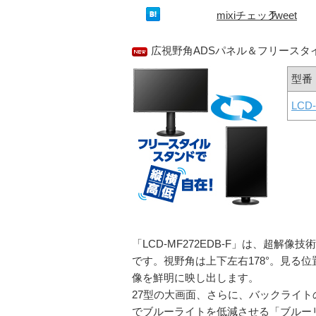
mixiチェック
Tweet
広視野角ADSパネル＆フリースタ
型番
LCD
「LCD-MF272EDB-F」は、超解
です。視野角は上下左右178°。見る
像を鮮明に映し出します。
27型の大画面、さらに、バックライ
でブルーライトを低減させる「ブルー