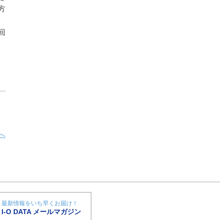
方
回
へ
最新情報をいち早くお届け！
I-O DATA メールマガジン