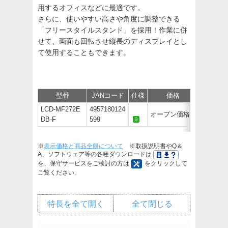
用するオフィスなどに最適です。
さらに、使いやすい高さや角度に調整できる
「フリースタイルスタンド」を採用！作業に併
せて、画面も回転させ縦長のディスプレイとし
て使用することもできます。
型番
JANコード
仕様
価格
サポート
LCD-MF272E
4957180124
オープン価格
DB-F
599
※
表示価格と商品全般について
※取扱説明書やQ＆
A、ソフトウェア等の各種ダウンロードは
を、保守サービスをご検討の方は
をクリックして
ご覧ください。
特長を全て開く
全て閉じる