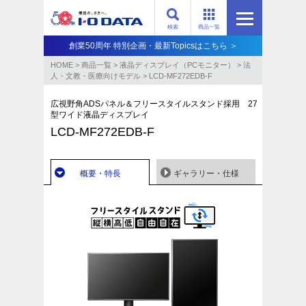
検索
商品一覧
創業50周年 特別企画・最新Topicsはこちら ＞
HOME
>
商品一覧
>
液晶ディスプレイ（PCモニター）
>
法
人・文教・医療向けモデル
>
LCD-MF272EDB-F
広視野角ADSパネル＆フリースタイルスタンド採用 27
型ワイド液晶ディスプレイ
LCD-MF272EDB-F
概要・特長
ギャラリー・仕様