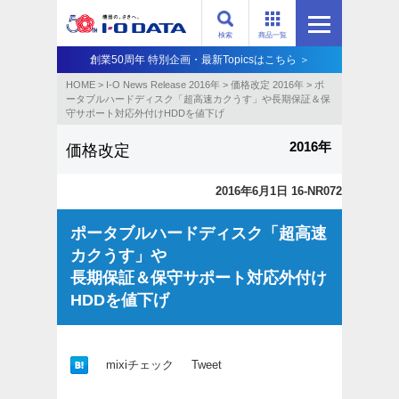
検索
商品一覧
創業50周年 特別企画・最新Topicsはこちら ＞
HOME
>
I-O News Release 2016年
>
価格改定 2016年
>
ポ
ータブルハードディスク「超高速カクうす」や長期保証＆保
守サポート対応外付けHDDを値下げ
2016年
価格改定
2016年6月1日 16-NR072
ポータブルハードディスク「超高速
カクうす」や
長期保証＆保守サポート対応外付け
HDDを値下げ
mixiチェック
Tweet